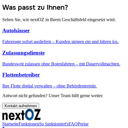
Was passt zu Ihnen?
Sehen Sie, wie nextOZ in Ihrem Geschäftsfeld eingesetzt wird.
Autohäuser
Fahrzeuge sofort ausliefern – Kunden steigen ein und fahren los.
Zulassungsdienste
Bundesweit zulassen ohne Botenfahrten – mit Dauervollmachten.
Flottenbetreiber
Ihre Flotte digital verwalten – ohne Behördentermin.
Antwort nicht gefunden? Unser Team hilft gerne weiter.
Kontakt aufnehmen
Startseite
Funktionen
So funktioniert's
FAQ
Preise