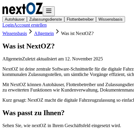
Autohäuser
Zulassungsdienste
Flottenbetreiber
Wissensbasis
Login
Account erstellen
Wissensbasis
Allgemein
Was ist NextOZ?
Was ist NextOZ?
Allgemein
Zuletzt aktualisiert am
12. November 2025
NextOZ ist deine zentrale Software-Schnittstelle für die digitale F
kommunalen Zulassungsstellen, um sämtliche Vorgänge effizient, sic
Mit NextOZ können Autohäuser, Flottenbetreiber und Zulassungsdiens
zu erweiterten Funktionen wie Kundenverwaltung, Dokumentenmanag
Kurz gesagt: NextOZ macht die digitale Fahrzeugzulassung so einfac
Was passt zu Ihnen?
Sehen Sie, wie nextOZ in Ihrem Geschäftsfeld eingesetzt wird.